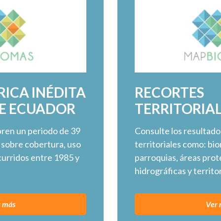
RICA INÉDITA
RECORTES
DE ECUADOR
TERRITORIA
bren un periodo de 39
Consulte los resultado
 sobre cobertura, uso
territoriales como: bio
curridos entre 1985 y
parroquias, áreas prot
hidrográficas y territo
r más
Ver 