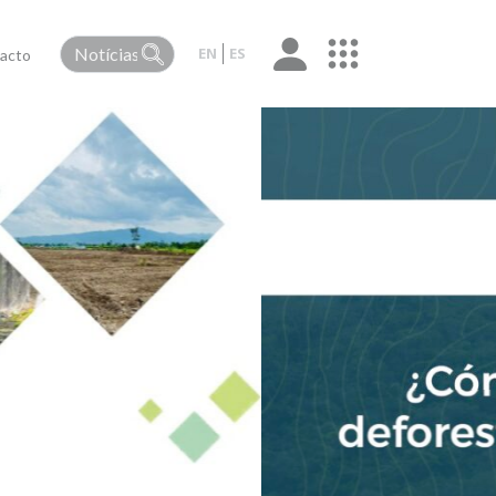
EN
ES
acto