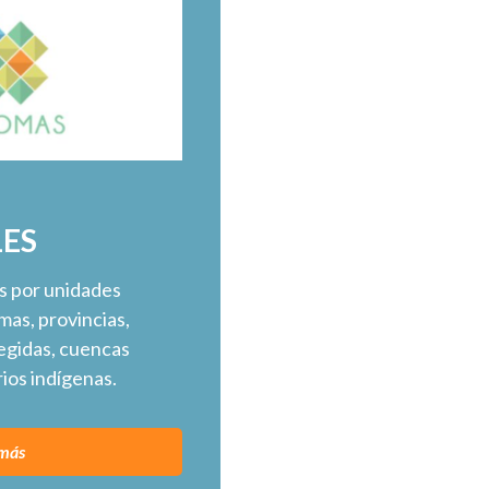
LES
s por unidades
mas, provincias,
egidas, cuencas
rios indígenas.
más