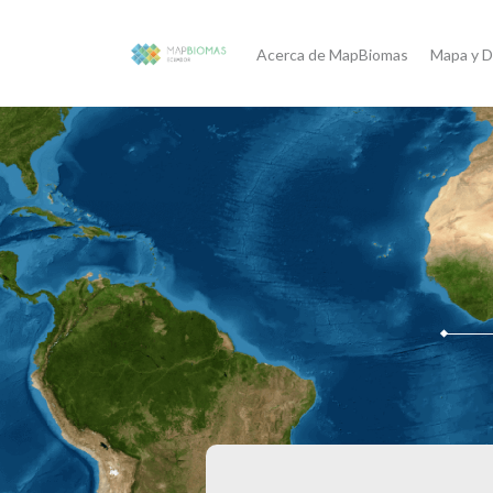
Acerca de MapBiomas
Mapa y D