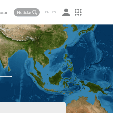
EN
ES
acto