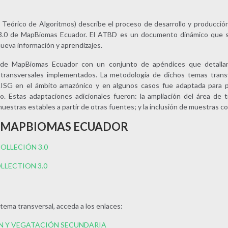
eórico de Algoritmos) describe el proceso de desarrollo y producción
ón 3.0 de MapBiomas Ecuador. El ATBD es un documento dinámico que 
nueva información y aprendizajes.
de MapBiomas Ecuador con un conjunto de apéndices que detallan 
s transversales implementados. La metodología de dichos temas trans
AISG en el ámbito amazónico y en algunos casos fue adaptada para pod
o. Estas adaptaciones adicionales fueron: la ampliación del área de t
muestras estables a partir de otras fuentes; y la inclusión de muestras 
 MAPBIOMAS ECUADOR
LLECIÓN 3.0
LECTION 3.0
tema transversal, acceda a los enlaces:
N Y VEGATACIÓN SECUNDARIA