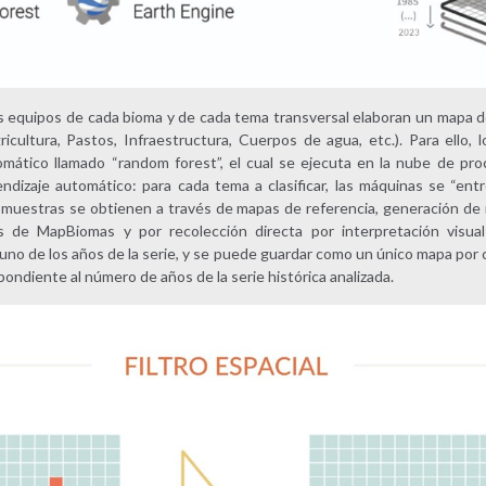
los equipos de cada bioma y de cada tema transversal elaboran un mapa d
icultura, Pastos, Infraestructura, Cuerpos de agua, etc.). Para ello,
utomático llamado “random forest”, el cual se ejecuta en la nube de p
ndizaje automático: para cada tema a clasificar, las máquinas se “en
tas muestras se obtienen a través de mapas de referencia, generación de
es de MapBiomas y por recolección directa por interpretación visu
da uno de los años de la serie, y se puede guardar como un único mapa por 
ndiente al número de años de la serie histórica analizada.