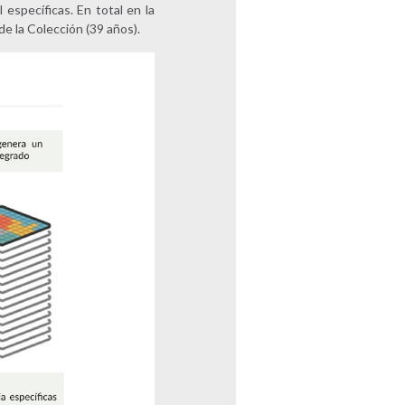
 específicas. En total en la
 de la Colección (39 años).