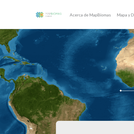
Acerca de MapBiomas
Mapa y D