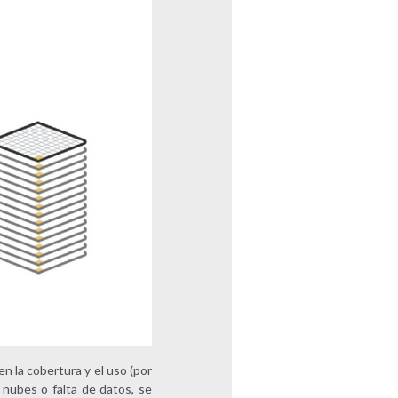
n la cobertura y el uso (por
 nubes o falta de datos, se