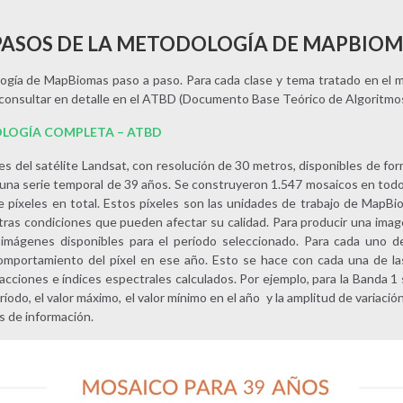
PASOS DE LA METODOLOGÍA DE MAPBIO
ogía de MapBiomas paso a paso. Para cada clase y tema tratado en el m
consultar en detalle en el ATBD (Documento Base Teórico de Algoritmos
LOGÍA COMPLETA – ATBD
 del satélite Landsat, con resolución de 30 metros, disponibles de form
una serie temporal de 39 años. Se construyeron 1.547 mosaicos en todo e
e píxeles en total. Estos píxeles son las unidades de trabajo de MapB
ras condiciones que pueden afectar su calidad. Para producir una image
 imágenes disponibles para el período seleccionado. Para cada uno d
comportamiento del píxel en ese año. Esto se hace con cada una de la
fracciones e índices espectrales calculados. Por ejemplo, para la Banda 1
íodo, el valor máximo, el valor mínimo en el año y la amplitud de variación
s de información.