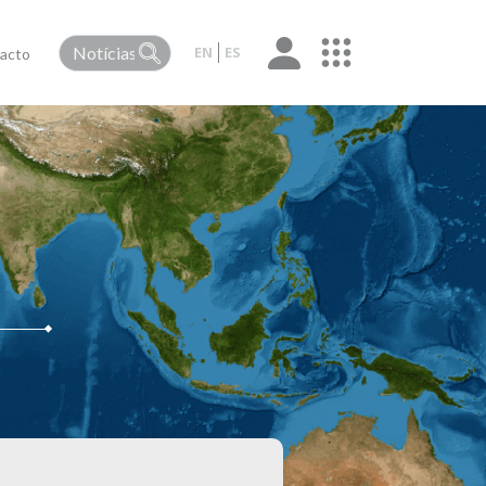
EN
ES
acto