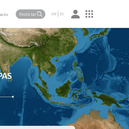
EN
ES
acto
PAS