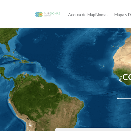
Acerca de MapBiomas
Mapa y D
¿C