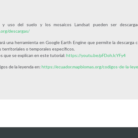
 y uso del suelo y los mosaicos Landsat pueden ser descargad
.org/descargas/
ará una herramienta en Google Earth Engine que permite la descarga co
 territoriales o temporales específicos.
os que se explican en este tutorial:
https://youtu.be/pFDohJcYFy4
igos de la leyenda en:
https://ecuador.mapbiomas.org/codigos-de-la-ley