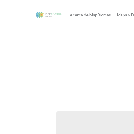
Acerca de MapBiomas
Mapa y D